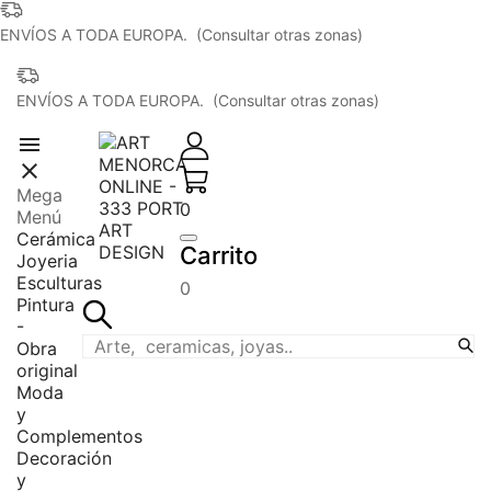
ENVÍOS A TODA EUROPA. (Consultar otras zonas)
ENVÍOS A TODA EUROPA. (Consultar otras zonas)


Mega
0
Menú
Cerámica
Carrito
Joyeria
Esculturas
0
Pintura
-
Obra
original
Moda
y
Complementos
Decoración
y