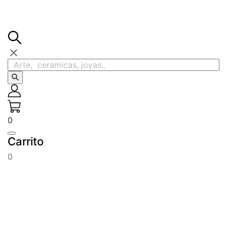

0
Carrito
0