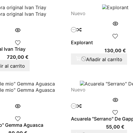
Nuevo
Explorant
l Ivan Triay
Pr
130,00 €
Precio
720,00 €
Añadir al carrito
r al carrito
Nuevo
Acuarela "Serrano" De Gap
io" Gemma Aguasca
Pre
55,00 €
Precio