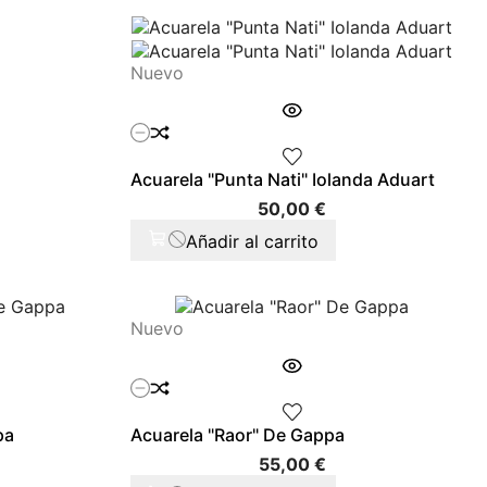
Nuevo
Acuarela "Punta Nati" Iolanda Aduart
ecio
Precio
50,00 €
Añadir al carrito
Nuevo
pa
Acuarela "Raor" De Gappa
cio
Precio
55,00 €