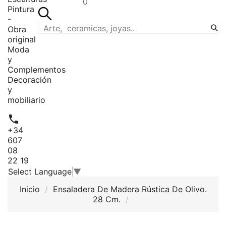
0
Pintura
-
Obra
original
Moda
y
Complementos
Decoración
y
mobiliario

+34
607
08
22 19
Select Language
▼
Inicio
Ensaladera De Madera Rústica De Olivo.
28 Cm.