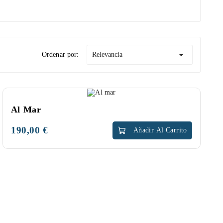

Ordenar por:
Relevancia
NUEVO
Al Mar
190,00 €
Precio
Añadir Al Carrito