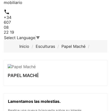
mobiliario

+34
607
08
22 19
Select Language
▼
Inicio
Esculturas
Papel Maché
PAPEL MACHÉ
Lamentamos las molestias.
Realice una nueva búsqueda sobre su interés