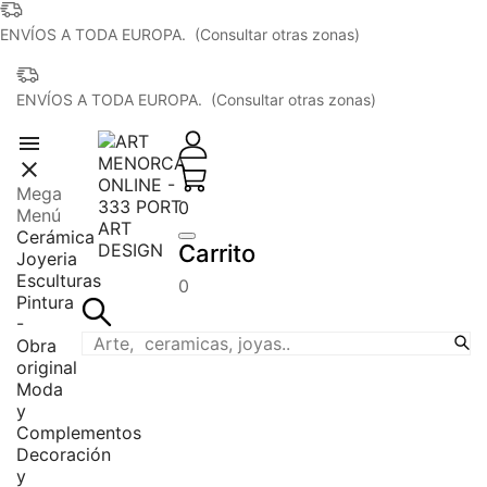
ENVÍOS A TODA EUROPA. (Consultar otras zonas)
ENVÍOS A TODA EUROPA. (Consultar otras zonas)


Mega
0
Menú
Cerámica
Carrito
Joyeria
Esculturas
0
Pintura
-
Obra
original
Moda
y
Complementos
Decoración
y